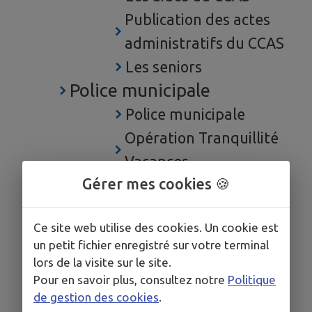
Publication des actes
administratifs du CCAS
Les seniors
Police municipale
Police municipale
Opération Tranquillité
Vacances
Gérer mes cookies 🍪
Zone bleue entre les
deux écoles :
Ce site web utilise des cookies. Un cookie est
stationnement limité à
un petit fichier enregistré sur votre terminal
30 minutes
lors de la visite sur le site.
Les chiens catégorisés
Pour en savoir plus, consultez notre
Politique
de gestion des cookies
.
Droits et devoirs