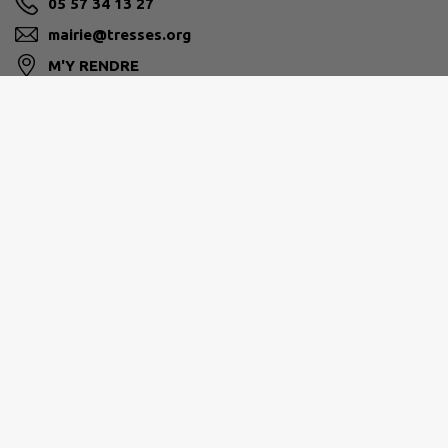
05 57 34 13 27
mairie@tresses.org
M'Y RENDRE
www.tresses.org
Horaires d'ouverture au public :
Lundi : 8h30-12h et 14h-17h30
Mardi : 14h-17h30
Mercredi : 8h30-12h et 14h-17h30
Jeudi : 8h30-12h et 14h-17h30
Vendredi : 8h30-12h et 14h-17h30
Samedi : 8h30-12h