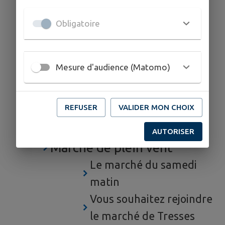
Bruits de voisinage
Obligatoire
Info droits - conciliation
Entretien des trottoirs,
caniveaux, haies et
Mesure d'audience (Matomo)
arbres
Mobilités
REFUSER
VALIDER MON CHOIX
Transports en commun
Mobilités douces
AUTORISER
Marché de plein vent
Le marché du samedi
matin
Vous souhaitez rejoindre
le marché de Tresses