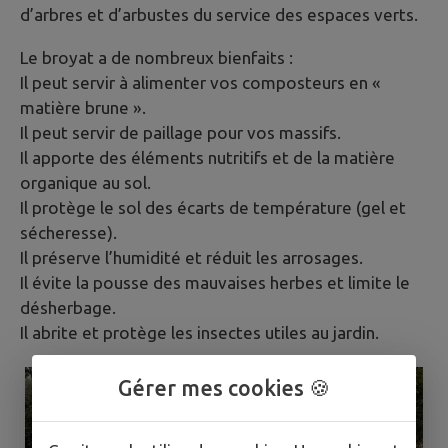
d’arbres et d’arbustes du service des espaces verts.
Le broyat a de nombreux bienfaits :
Il peut servir à alimenter vos composteurs en «
matière brune ».
Il peut servir de paillage pour vos massifs.
Il apporte des éléments nutritifs et de la matière
organique au sol.
Il protège le sol des écarts de température (gel et
sécheresse).
Il préserve l’humidité et réduit les arrosages.
Il évite la pousse des mauvaises herbes et limite le
désherbage.
Il abrite et protège les insectes utiles au jardin.
Gérer mes cookies 🍪