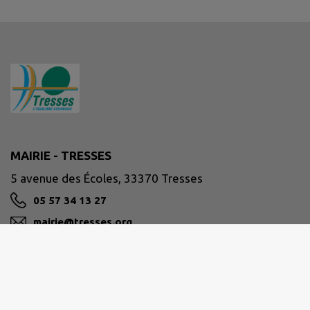
MAIRIE - TRESSES
5 avenue des Écoles, 33370 Tresses
05 57 34 13 27
mairie@tresses.org
M'Y RENDRE
www.tresses.org