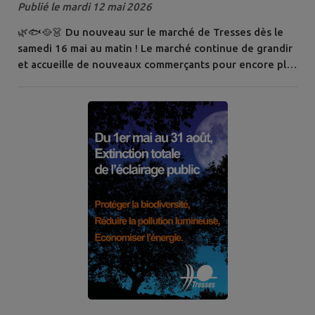
Publié le mardi 12 mai 2026
🌿🐟🥘👗 Du nouveau sur le marché de Tresses dès le
samedi 16 mai au matin ! Le marché continue de grandir
et accueille de nouveaux commerçants pour encore plus
de choix et de convivialité : ✨ Un maraîcher bio tressois
✨ Un poissonnier ✨ Un traiteur paëlla ✨ Un vendeur de
vêtements Ils rejoignent vos commerçants habituels : 🥕
Maraîcher 🧀 Fromager 🍗 Rôtisseur 🐔 Volailler ☕
Vendeur de café 🦪...