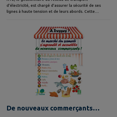
d’électricité, est chargé d’assurer la sécurité de ses
lignes à haute tension et de leurs abords. Cette
sécurisation passe par l’entretien de la végétation sous
les emprises des lignes après vérification par survol
d'hélicoptère à basse altitude. Cette tâche est fixée par
le Code de l’énergie qui reconnait à RTE le droit de «
couper les arbres et...
De nouveaux commerçants
rejoignent le marché