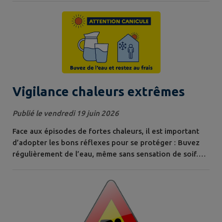
des vies ❤️. 👉 N'hésitez pas à vous inscrire
Vigilance chaleurs extrêmes
Publié le vendredi 19 juin 2026
Face aux épisodes de fortes chaleurs, il est important
d’adopter les bons réflexes pour se protéger : Buvez
régulièrement de l’eau, même sans sensation de soif.
Rafraîchissez-vous plusieurs fois par jour. Maintenez
votre logement au frais en fermant volets et fenêtres
durant la journée. Évitez les sorties ainsi que les
activités physiques et sportives aux heures les plus
chaudes. Privilégiez...