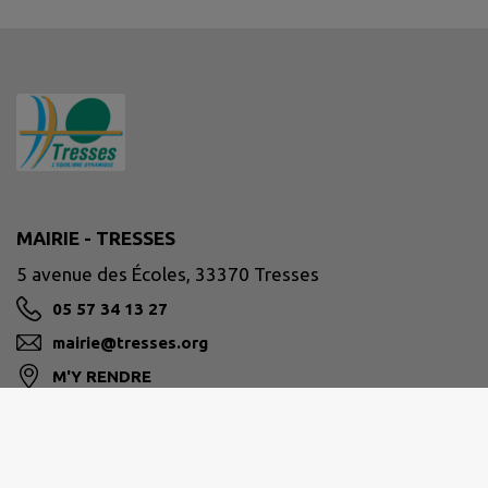
MAIRIE - TRESSES
5 avenue des Écoles, 33370 Tresses
05 57 34 13 27
mairie@tresses.org
M'Y RENDRE
www.tresses.org