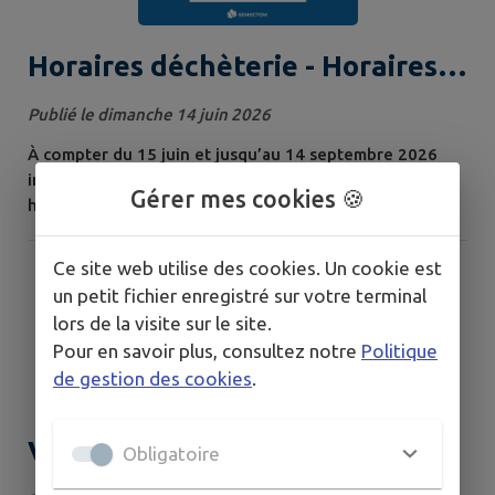
Horaires déchèterie - Horaires
d'été
Publié le dimanche 14 juin 2026
À compter du 15 juin et jusqu’au 14 septembre 2026
inclus , les déchèteries du SEMOCTOM passent en
Gérer mes cookies 🍪
horaires d’été. 🕖 Nouveaux horaires : 7h15 à 14h en
continu du lundi au samedi Travaux de modernisation
en déchèteries ⚠️ Des travaux de modernisation des
Ce site web utilise des cookies. Un cookie est
systèmes d’accès aux déchèteries sont prévus dans
un petit fichier enregistré sur votre terminal
toutes nos déchèteries, des perturbations sont à
lors de la visite sur le site.
prévoir jusqu'à mi-juillet. 👉 Les...
Pour en savoir plus, consultez notre
Politique
de gestion des cookies
.
Vigilance démarchage à
Obligatoire
domicile