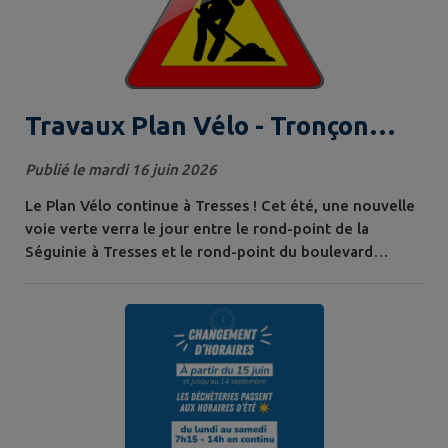
Travaux Plan Vélo - Tronçon
rond-point de Sénailhac /
Publié le mardi 16 juin 2026
Artigues
Le Plan Vélo continue à Tresses ! Cet été, une nouvelle
voie verte verra le jour entre le rond-point de la
Séguinie à Tresses et le rond-point du boulevard
Feydeau à Artigues-près-Bordeaux. Porté par la
Commune de Tresses et la Communauté de Communes
les Coteaux bordelais, le développement des mobilités
douces se poursuit avec un nouveau projet structurant.
Après la création en 2024 de la voie...