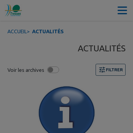
Contenu
Menu
Recherche
Pied de page
ACCUEIL
>
ACTUALITÉS
ACTUALITÉS
Voir les archives
FILTRER
Page 1. 10 actualités sur 16 affichées sur cette page. F