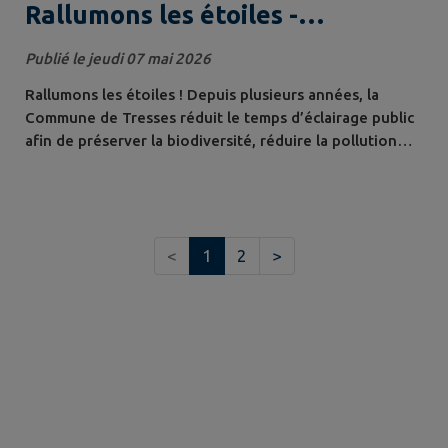
Rallumons les étoiles -
extinction totale de l'éclairage
Publié le jeudi 07 mai 2026
public
Rallumons les étoiles ! Depuis plusieurs années, la
Commune de Tresses réduit le temps d’éclairage public
afin de préserver la biodiversité, réduire la pollution
lumineuse et réaliser des économies énergétiques.
Depuis le 1er mai, engageons-nous plus avant pour la
Planète ! La Commune adopte l’extinction totale de
l’éclairage public du 1er mai au 31 août. Les jours sont
<
1
2
>
plus longs et la période...