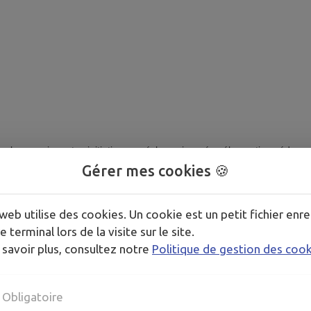
es enseignants : initiation aux échecs, journée vélo, sorties pédagogiq
Gérer mes cookies 🍪
 enfants, lessives, devoirs... on est tous dans le même bateau. Mais b
web utilise des cookies. Un cookie est un petit fichier enre
e terminal lors de la visite sur le site.
 savoir plus, consultez notre
Politique de gestion des coo
ntribuer à sa manière !
r 🗞️ pour recevoir :
Obligatoire