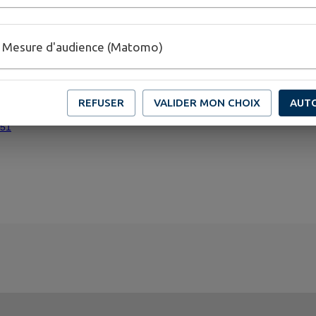
Mesure d'audience (Matomo)
jTzxjLxyh0yBh0JqZE7Uaf-Nlc9FwzJG_k8uuTducM97Q/viewform
REFUSER
VALIDER MON CHOIX
AUT
351