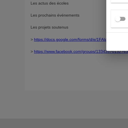
Les actus des écoles
Les prochains événements
Les projets soutenus
>
https://docs.google.com/forms/d/e/1FAIpQLSchH
>
https://www.facebook.com/groups/1334357013276