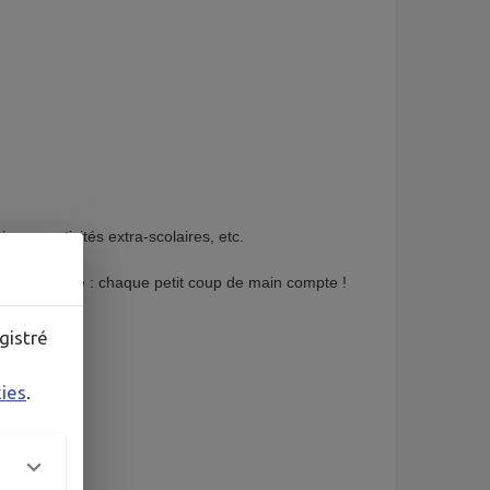
ues, activités extra-scolaires, etc.
onne nouvelle : chaque petit coup de main compte !
gistré
kies
.