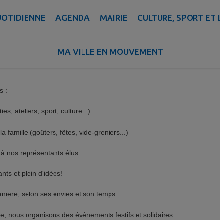
TRESSES EN CLASSE - A
UOTIDIENNE
AGENDA
MAIRIE
CULTURE, SPORT ET 
d’élèves de Tresses. Notre mission ?
Créer du lien, soutenir les projet
MA VILLE EN MOUVEMENT
uveau parent, curieux, ou déjà convaincu : ici, on vous dit tout sur no
s :
s, ateliers, sport, culture...)
 famille (goûters, fêtes, vide-greniers...)
e à nos représentants élus
nts et plein d'idées!
anière, selon ses envies et son temps.
ée, nous organisons des événements festifs et solidaires :