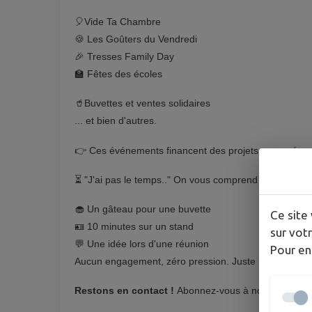
🎈Vide Ta Chambre
🍪 Les Goûters du Vendredi
🎉 Tresses Family Day
🏫 Fêtes des écoles
🥤Buvettes et ventes solidaires
... et bien d'autres.
👉 Ces événements financent des projets proposés par l
⏳ "J'ai pas le temps.." On vous comprend ! 🍼 Boulot,
🧁 Un gâteau pour une buvette
Ce site 
🪪 10 minutes sur un stand
sur votr
💬 Une idée lors d'une réunion
Pour en
Aucun engagement, zéro pression. Juste l'envie de co
Restons en contact !
Abonnez-vous à notre newslette