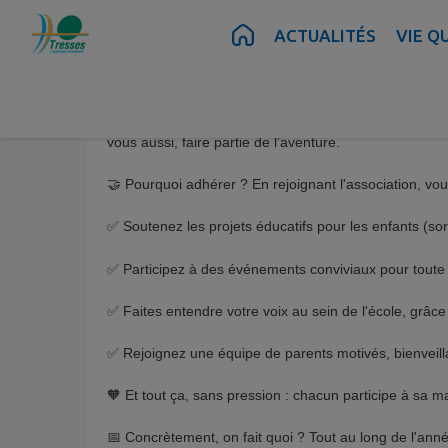
Contenu
Menu
Recherche
Pied de page
ACTUALITÉS
VIE Q
Tresses en Classe
, c’est l’association des parents 
joyeux, participatif… et solidaire ! Que vous soyez no
vous aussi, faire partie de l’aventure.
🤝 Pourquoi adhérer ? En rejoignant l'association, vou
✅ Soutenez les projets éducatifs pour les enfants (sortie
✅ Participez à des événements conviviaux pour toute la
✅ Faites entendre votre voix au sein de l'école, grâc
✅ Rejoignez une équipe de parents motivés, bienveilla
🧡 Et tout ça, sans pression : chacun participe à sa m
📅 Concrètement, on fait quoi ? Tout au long de l'ann