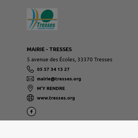
MAIRIE - TRESSES
5 avenue des Écoles, 33370 Tresses
05 57 34 13 27
mairie@tresses.org
M'Y RENDRE
www.tresses.org
Site réalisé par
IntraMuros SAS
|
Mentions légales
|
CGU