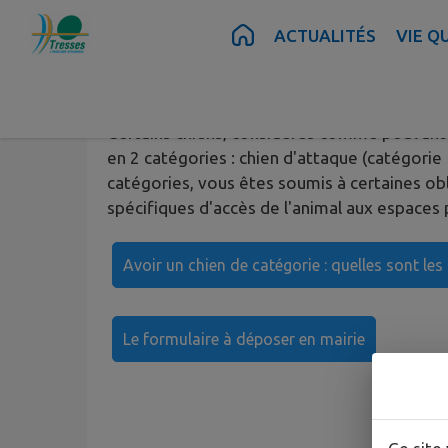
Contenu
Menu
Recherche
Pied de page
ACTUALITÉS
VIE Q
Certains chiens, considérés comme pouvant ê
en 2 catégories : chien d'attaque (catégorie
catégories, vous êtes soumis à certaines ob
spécifiques d'accès de l'animal aux espaces pu
Avoir un chien de catégorie : quelles sont les 
Le formulaire à déposer en mairie