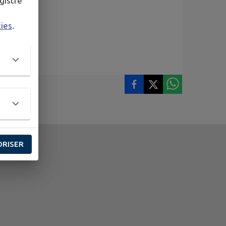
gistré
kies
.
ORISER