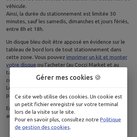
véhicule.
Ainsi, la durée du stationnement est limitée 30
minutes, sauf les samedis, dimanches et jours fériés,
entre 8h et 18h.
Un disque bleu doit être apposé en évidence sur le
tableau de bord lors de tout stationnement dans
cette zone. Vous pouvez
imprimer un kit et monter
votre disque
ou l'acheter (au Cocci Market et au
tabac-presse à Tresses ou dans d'autres
Gérer mes cookies 🍪
commerces).
Le report du stationnement peut se faire sur le
parking de la mairie ou aux terrasses.
Ce site web utilise des cookies. Un cookie est
un petit fichier enregistré sur votre terminal
En cas de non respect, vous êtes susceptible d’une
lors de la visite sur le site.
amende de 35€.
Pour en savoir plus, consultez notre
Politique
de gestion des cookies
.