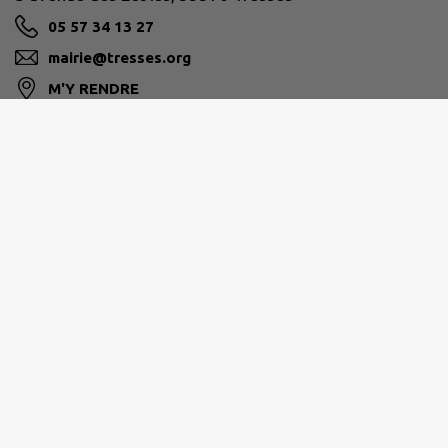
05 57 34 13 27
mairie@tresses.org
M'Y RENDRE
www.tresses.org
Horaires d'ouverture au public :
Lundi : 8h30-12h et 14h-17h30
Mardi : 14h-17h30
Mercredi : 8h30-12h et 14h-17h30
Jeudi : 8h30-12h et 14h-17h30
Vendredi : 8h30-12h et 14h-17h30
Samedi : 8h30-12h