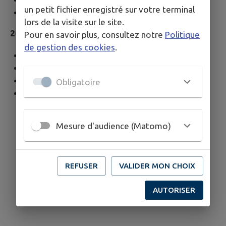
un petit fichier enregistré sur votre terminal
Mars : n°186
lors de la visite sur le site.
2022
Pour en savoir plus, consultez notre
Politique
de gestion des cookies
.
Décembre : n° 18
5
Septembre : n° 18
4
Juin : n° 18
3
Obligatoire
Mars : n° 18
2
Mesure d'audience (Matomo)
REFUSER
VALIDER MON CHOIX
AUTORISER