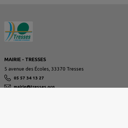
MAIRIE - TRESSES
5 avenue des Écoles, 33370 Tresses
05 57 34 13 27
mairie@tresses.org
M'Y RENDRE
www.tresses.org