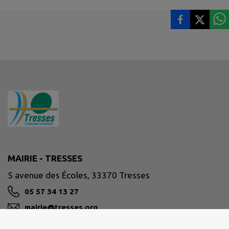
MAIRIE - TRESSES
5 avenue des Écoles, 33370 Tresses
05 57 34 13 27
mairie@tresses.org
M'Y RENDRE