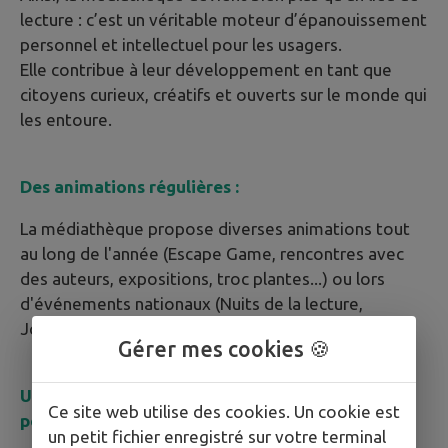
lecture : c’est un véritable moteur d’épanouissement
personnel et intellectuel pour les usagers.
Elle contribue à leur développement en tant que
citoyens curieux, créatifs et ouverts sur le monde qui
les entoure.
Des animations régulières :
La médiathèque propose diverses animations tout
au long de l'année (Escape Game, rencontres avec
des auteurs, expositions, troc plantes...) ou lors
d'événements nationaux (Nuits de la lecture,
Journées Européennes du Patrimoine...).
Gérer mes cookies 🍪
Un espace et des animations dédiés aux tout-
Ce site web utilise des cookies. Un cookie est
petits
un petit fichier enregistré sur votre terminal