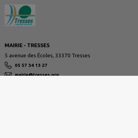
MAIRIE - TRESSES
5 avenue des Écoles, 33370 Tresses
05 57 34 13 27
mairie@tresses.org
M'Y RENDRE
www.tresses.org
Horaires d'ouverture au public :