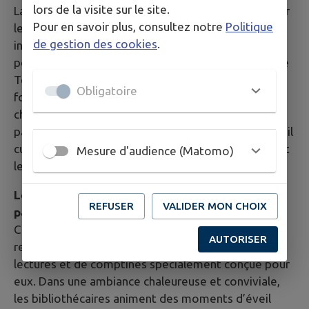
lors de la visite sur le site.
La médiathèque devient un lieu incontournable pour
Pour en savoir plus, consultez notre
Politique
les familles avec jeunes enfants grâce à des
de gestion des cookies
.
initiatives et des ressources spécialement pensées
pour la petite enfance. Entre ateliers d’éveil comme
Tétine & Cie, accueils de groupes de crèche et un
Obligatoire
fonds documentaire riche, elle offre un cadre
chaleureux et stimulant pour les tout-petits et leurs
parents. Ces services et animations favorisent l’éveil
culturel dès le plus jeune âge tout en accompagnant
Mesure d'audience (Matomo)
les familles dans leur quotidien éducatif.
Les ateliers «Tétine & Cie» : un moment de
REFUSER
VALIDER MON CHOIX
partage pour les 0-3 ans
Chaque mois, les tout-petits de 0 à 3 ans ont
AUTORISER
rendez-vous avec Tétine & Cie, une séance de
lectures et de comptines spécialement conçue pour
eux. Dans une ambiance chaleureuse et conviviale,
les bibliothécaires animent des moments d’éveil