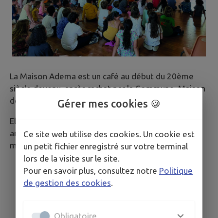
La Maison Adema est un café au début du 20ème
siècle devenu, après rachat par la Commune, Maison
des Associations.
Gérer mes cookies 🍪
Elle accueille aujourd'hui diverses activités
artistiques associatives, essentiellement de la
Ce site web utilise des cookies. Un cookie est
musique et de la danse.
un petit fichier enregistré sur votre terminal
lors de la visite sur le site.
Pour en savoir plus, consultez notre
Politique
de gestion des cookies
.
Obligatoire