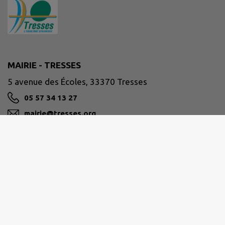
MAIRIE - TRESSES
5 avenue des Écoles, 33370 Tresses
05 57 34 13 27
mairie@tresses.org
M'Y RENDRE
www.tresses.org
Horaires d'ouverture au public :