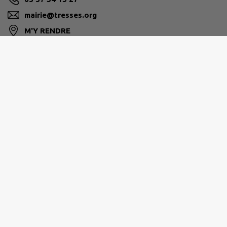
mairie@tresses.org
M'Y RENDRE
www.tresses.org
Horaires d'ouverture au public :
Lundi : 8h30-12h et 14h-17h30
Mardi : 14h-17h30
Mercredi : 8h30-12h et 14h-17h30
Jeudi : 8h30-12h et 14h-17h30
Vendredi : 8h30-12h et 14h-17h30
Samedi : 8h30-12h