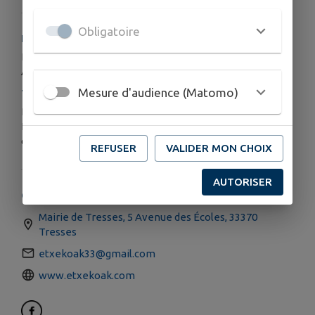
Obligatoire
HORAIRES
Les répétitions ont lieu tous les lundis de 20h à 22h salle
ADEMA à Tresses.
Mesure d'audience (Matomo)
TARIFS
Prix de l’adhésion annuelle 100 €.
L’adhésion comprend également la fourniture et le prêt
des partitions (propriété d’Etxekoak).
REFUSER
VALIDER MON CHOIX
AUTORISER
COORDONNÉES
Mairie de Tresses, 5 Avenue des Écoles, 33370
Tresses
etxekoak33@gmail.com
www.etxekoak.com