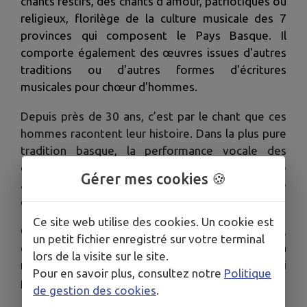
chants festifs, des chants d'amour, patriotiques ou
religieux, florilège de la culture musicale des 7
provinces qui composent le Pays Basque. Il
comporte également des œuvres issues d'autres
traditions ou d'autres formes d'écritures
musicales pour chœur d'hommes.
Depuis près de 30 ans, c’est par le chant que ces
hommes racontent leur histoire. Dans la plus pure
tradition basque, la performance vocale des
choristes plonge les spectateurs dans une
Gérer mes cookies 🍪
atmosphère authentique, empreinte de sincérité
et d’émotions.
Ce site web utilise des cookies. Un cookie est
Opéra et Grand Théâtre de Bordeaux, festivals,
un petit fichier enregistré sur votre terminal
concerts en France ou à l’étranger,
ETXEKOAK
a
lors de la visite sur le site.
multiplié les représentations et même sorti
Pour en savoir plus, consultez notre
Politique
plusieurs CD.
de gestion des cookies
.