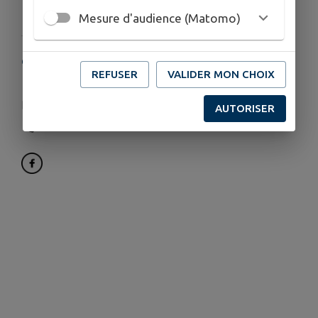
Télécharger la pièce jointe
Mesure d'audience (Matomo)
COORDONNÉES
REFUSER
VALIDER MON CHOIX
Mairie de Tresses, Avenue des Écoles, Tresses
fcrivedroite33@orange.fr
AUTORISER
05 57 34 03 56