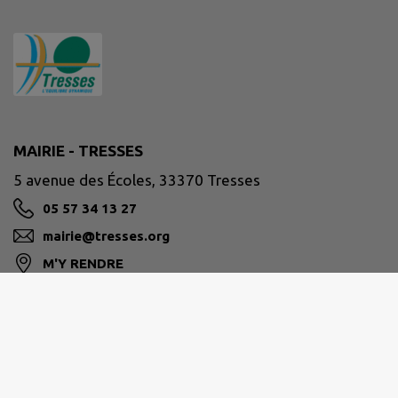
MAIRIE - TRESSES
5 avenue des Écoles, 33370 Tresses
05 57 34 13 27
mairie@tresses.org
M'Y RENDRE
www.tresses.org