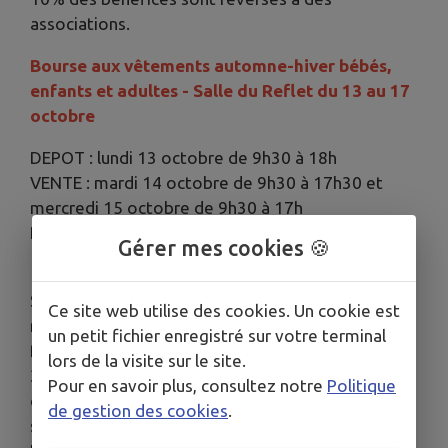
associations.
Bourse aux vêtements automne-hiver bébés,
enfants et adultes - Salle du Reflet du 13 au 17
octobre
DEPOT : lundi 13 octobre de 9h30 à 18h
VENTE : mardi 14 octobre de 9h30 à 17h30 et
mercredi 15 octobre de 9h30 à 17h
REPRISE DES INVENDUS ET PAIEMENT : vendredi
Gérer mes cookies 🍪
17 octobre de 16h à 18h.
Seuls les vêtements d’hiver propres, repassés et
Ce site web utilise des cookies. Un cookie est
non démodés seront acceptés. Une participation
un petit fichier enregistré sur votre terminal
forfaitaire de 2 euros par liste de 20 articles (dont
lors de la visite sur le site.
3 paires de chaussures par liste maximum) sera
Pour en savoir plus, consultez notre
Politique
demandée pour frais de fonctionnement et 10 %
de gestion des cookies
.
seront prélevés sur les ventes.