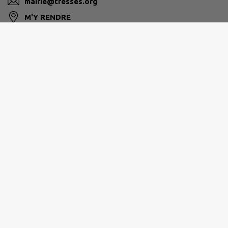
mairie@tresses.org
M'Y RENDRE
www.tresses.org
Horaires d'ouverture au public :
Lundi : 8h30-12h et 14h-17h30
Mardi : 14h-17h30
Mercredi : 8h30-12h et 14h-17h30
Jeudi : 8h30-12h et 14h-17h30
Vendredi : 8h30-12h et 14h-17h30
Samedi : 8h30-12h