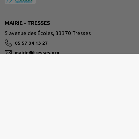
MAIRIE - TRESSES
5 avenue des Écoles, 33370 Tresses
05 57 34 13 27
mairie@tresses.org
M'Y RENDRE
www.tresses.org
Horaires d'ouverture au public :
Lundi : 8h30-12h et 14h-17h30
Mardi : 14h-17h30