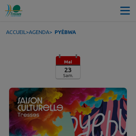
Contenu
Menu
Recherche
Pied de page
ACCUEIL
>
AGENDA
>
PYÉBWA
Mai
23
Sam.