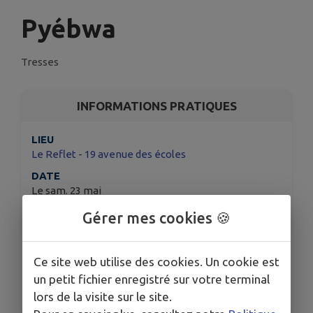
Pyébwa
Tresses
INFORMATIONS PRATIQUES
LIEU
Le Reflet - 19 avenue des écoles
DATE
Le sam. 23 mai
HORAIRES
Gérer mes cookies 🍪
10h30
A partir de 1 an
Ce site web utilise des cookies. Un cookie est
TARIFS
5€ et 3€
un petit fichier enregistré sur votre terminal
https://le-reflet-tresses.maplace.fr/
lors de la visite sur le site.