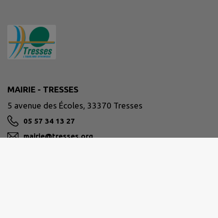
MAIRIE - TRESSES
5 avenue des Écoles, 33370 Tresses
05 57 34 13 27
mairie@tresses.org
M'Y RENDRE
www.tresses.org