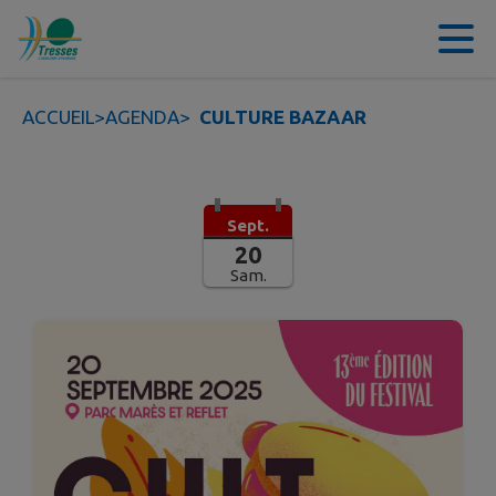
Contenu
Menu
Recherche
Pied de page
ACCUEIL
>
AGENDA
>
CULTURE BAZAAR
Sept.
20
Sam.