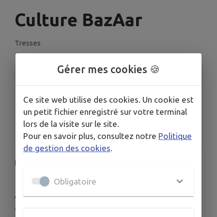
Culture BazAar
Tresses
Gérer mes cookies 🍪
INFORMATIONS PRATIQUES
LIEU
Ce site web utilise des cookies. Un cookie est
19 avenue des écoles
un petit fichier enregistré sur votre terminal
DATE
lors de la visite sur le site.
Le sam. 20 sept.
Pour en savoir plus, consultez notre
Politique
de gestion des cookies
.
Le festival Culture BazAar fête cette année sa
13ème édition.
Obligatoire
Au programme : cirque, musiques du monde,
attractions foraines, concerts, danse, arts de la