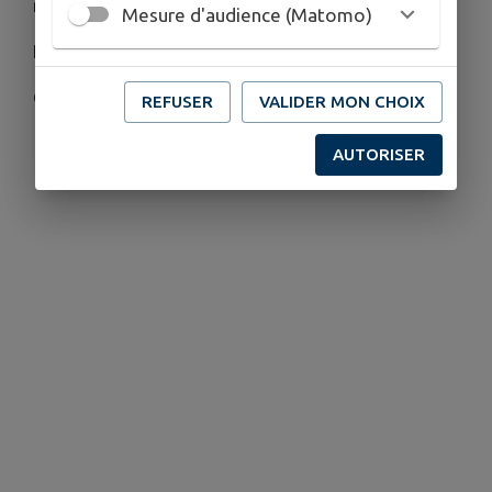
rue, boum...
Mesure d'audience (Matomo)
Rendez-vous au Parc Marès !
Consultez le
programme
REFUSER
VALIDER MON CHOIX
AUTORISER
Télécharger la pièce jointe